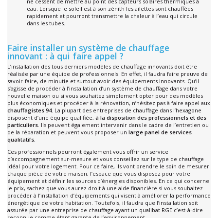
ne cessent de mettre au point des capteurs solaires thermiques à
eau. Lorsque le soleil est à son zénith les ailettes sont chauffées
rapidement et pourront transmettre la chaleur à l’eau qui circule
dans les tubes.
Faire installer un système de chauffage
innovant : à qui faire appel ?
L’installation des tous derniers modèles de chauffage innovants doit être
réalisée par une équipe de professionnels. En effet, il faudra faire preuve de
savoir-faire, de minutie et surtout avoir des équipements innovants. Qu’il
s’agisse de procéder à l’installation d’un système de chauffage dans votre
nouvelle maison ou si vous souhaitez simplement opter pour des modèles
plus économiques et procéder à la rénovation, n’hésitez pas à faire appel aux
chauffagistes 94.
La plupart des entreprises de chauffage dans l’hexagone
disposent d’une équipe qualifiée,
à la disposition des professionnels et des
particuliers
. Ils peuvent également intervenir dans le cadre de l’entretien ou
de la réparation et peuvent vous proposer un
large panel de services
qualitatifs.
Ces professionnels pourront également vous offrir un service
d’accompagnement sur-mesure
et vous conseillez sur le type de chauffage
idéal pour votre logement. Pour ce faire, ils vont prendre le soin de mesurer
chaque pièce de votre maison, l’espace que vous disposez pour votre
équipement et définir les sources d’énergies disponibles. En ce qui concerne
le prix, sachez que vous aurez droit à une aide financière si vous souhaitez
procéder à l’installation d’équipements qui visent à améliorer la performance
énergétique de votre habitation. Toutefois, il faudra que l’installation soit
assurée par une entreprise de chauffage ayant un qualibat RGE c’est-à-dire
reconnue comme étant garante de l’environnement.