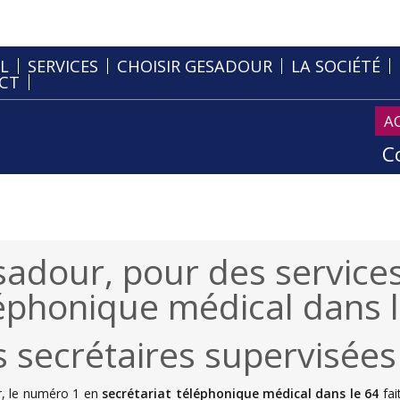
L
SERVICES
CHOISIR GESADOUR
LA SOCIÉTÉ
CT
A
C
adour, pour des services
éphonique médical dans l
 secrétaires supervisées
, le numéro 1 en
secrétariat téléphonique médical dans le 64
fai