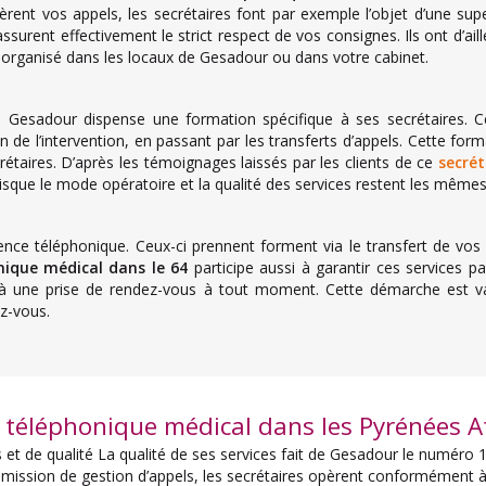
gèrent vos appels, les secrétaires font par exemple l’objet d’une supe
assurent effectivement le strict respect de vos consignes. Ils ont d’ai
 organisé dans les locaux de Gesadour ou dans votre cabinet.
 Gesadour dispense une formation spécifique à ses secrétaires. C
ion de l’intervention, en passant par les transferts d’appels. Cette f
crétaires. D’après les témoignages laissés par les clients de ce
secrét
uisque le mode opératoire et la qualité des services restent les mêmes
ce téléphonique. Ceux-ci prennent forment via le transfert de vos a
nique médical dans le 64
participe aussi à garantir ces services par
r à une prise de rendez-vous à tout moment. Cette démarche est va
ez-vous.
t téléphonique médical dans les Pyrénées 
et de qualité La qualité de ses services fait de Gesadour le numéro 
r mission de gestion d’appels, les secrétaires opèrent conformément 