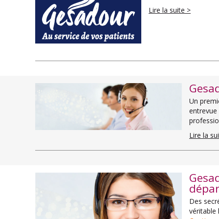
Lire la suite >
Gesad
Un premie
entrevue 
professi
Lire la su
Gesad
dépar
Des secré
véritable