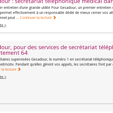
our : secrétariat téléphonique médical dan
r entretien d’une grande utilité Pour Gesadour, un premier entretien c
permet effectivement à un responsable dédié de mieux cerner vos at
onnel peut …
Continuer la lecture
ite >
our, pour des services de secrétariat télé
tement 64
taires supervisées Gesadour, le numéro 1 en secrétariat téléphonique m
 leitmotiv. Pendant qu’elles gèrent vos appels, les secrétaires font par
 la lecture
ite >