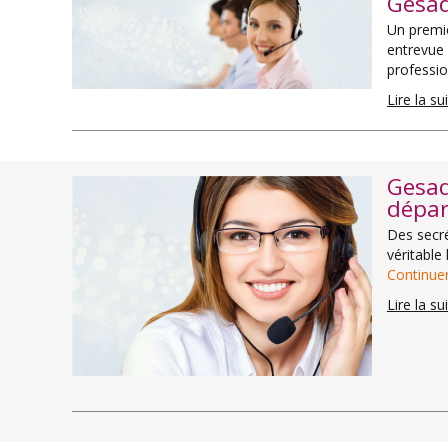
Gesad
Un premie
entrevue 
professi
Lire la su
Gesad
dépar
Des secré
véritable
Continuer
Lire la su