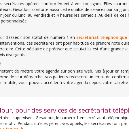
es secrétaires opèrent conformément à vos consignes. Elles sauront ai
ailleurs, Gesadour conforte aussi cette qualité de services par sa gra
 jour du lundi au vendredi et 4 heures les samedis. Au-delà de ces h
 personnalisée.
ur d’asseoir son statut de numéro 1 en
secrétariat téléphonique 
interventions, ces secrétaires ont pour habitude de prendre note du
toire. Cette pédiatre de préciser que celui-ci lui est d’une grande ai
vis divergents.
e
tant de mettre votre agenda sur son site web. Mis à jour en temps r
me de leur démarche, vos patients recevront un email de confirmatio
 mobile, vous pouvez accéder à votre agenda depuis votre tablette o
our, pour des services de secrétariat télé
taires supervisées Gesadour, le numéro 1 en secrétariat téléphonique m
 leitmotiv. Pendant qu’elles gèrent vos appels, les secrétaires font par