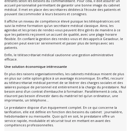
entrants selon les besoins du commanditaire. Pour cela, il doit assurer un
accueil personnalisé permettant de garantir une bonne image du cabinet
médical. Il met en place des secrétaires dédiées à l’écoute des patients et
pouvant s’accommoder à leurs besoins et consignes.
Il affiche un niveau de compétence élevé puisque les téléopératrices ont
suivi la même formation qu’un secrétaire médical classique. Ainsi, les
agendas et les prises de rendez-vous peuvent être gérés de manière à ce
que les patients reçoivent un accueil de qualité, avec une plage horaire
flexible. En confiant la gestion des rendez-vous et des appels à Gesadour, le
praticien peut exercer sereinement et passer plus de temps avec ses
patients.
Enfin, le télésecrétariat médical cautionne une gestion administrative
efficace.
Une solution économique intéressante
En plus des raisons organisationnelles, les cabinets médicaux misent de plus
en plus sur cette option grâce à un avantage économique. En effet, recourir
au télésecrétariat médical permet de se libérer des charges sociales et des
salaires puisque de personnel est entièrement à la charge du prestataire. Nul
besoin ainsi d’un contrat d’embauche à formaliser. Parallèlement à cela, ils
n’auront pas besoin d’investir dans du matériel tel qu’un ordinateur, une
imprimante, un téléphone…
Le prestataire dispose d’un équipement complet. En ce qui concerne la
tarification, elle est définie en fonction des besoins du cabinet : journalière,
hebdomadaire ou mensuelle. Quoi qu’il en soit, le prestataire offre un
service rapide, modulable et sécurisé tout en mettant en avant des
compétences professionnelles.